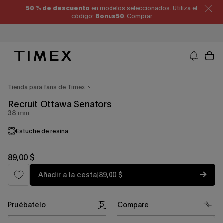
Ir
50 % de descuento
en modelos seleccionados. Utiliza el
al
código:
Bonus50
.
Comprar
contenido
Timex EE. UU. - Relojes, correas y regalos relacionados con los relojes
Tienda para fans de Timex
Recruit Ottawa Senators
38 mm
Estuche de resina
Precio
89,00 $
habitual
Precio
Añadir a la cesta
|
89,00 $
habitual
Pruébatelo
Compare