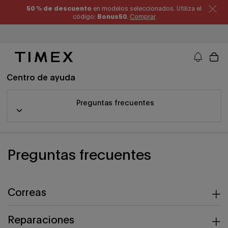
Ir
50 % de descuento
en modelos seleccionados. Utiliza el
al
código:
Bonus50
.
Comprar
contenido
Timex EE. UU. - Relojes, correas y regalos relacionados con los relojes
Centro de ayuda
Preguntas frecuentes
Preguntas frecuentes
Correas
Reparaciones