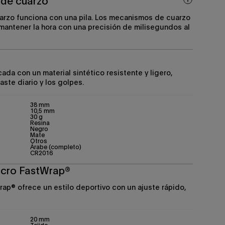
 de cuarzo
rzo funciona con una pila. Los mecanismos de cuarzo
antener la hora con una precisión de milisegundos al
cada con un material sintético resistente y ligero,
ste diario y los golpes.
38 mm
10,5 mm
30 g
Resina
Negro
Mate
Otros
Árabe (completo)
CR2016
lcro FastWrap®
rap® ofrece un estilo deportivo con un ajuste rápido,
20 mm