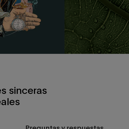
es sinceras
eales
Preguntas y respuestas