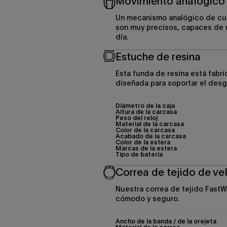
Movimiento analógico
Un mecanismo analógico de cua
son muy precisos, capaces de m
día.
Estuche de resina
Esta funda de resina está fabri
diseñada para soportar el desga
Diámetro de la caja
Altura de la carcasa
Peso del reloj
Material de la carcasa
Color de la carcasa
Acabado de la carcasa
Color de la esfera
Marcas de la esfera
Tipo de batería
Correa de tejido de ve
Nuestra correa de tejido FastW
cómodo y seguro.
Ancho de la banda / de la orejeta