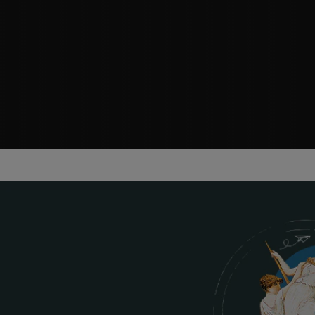
puedes utilizar un trozo de cordel y medir luego su longitud con
una regla. El tamaño medio de la muñeca en los hombres es de 6,5-
7,5", y en las mujeres, de 5,5-6,5".
Cómo elegir el tamaño adecuado de la carcasa
Case diameter determines the watch size: it’s the width of the
watch case, excluding the crown. Small wrists (<6") suit 28–36mm,
average (6–7") fit 36–42mm, and larger wrists (7"+) can wear
42mm+. Smaller cases can feel refined or vintage-inspired, while
larger ones make a bold, modern statement.
Lee nuestra guía de tallas de relojes