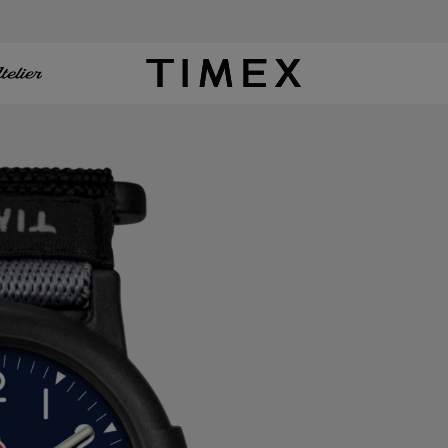
Timex EE. UU. - Relojes, correas y regalos relacionados con los relojes