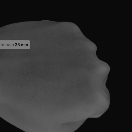
la caja
38 mm