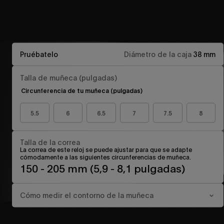
Pruébatelo
Diámetro de la caja
38 mm
Talla de muñeca (pulgadas)
Circunferencia de tu muñeca (pulgadas)
5.5
6
6.5
7
7.5
8
Talla de la correa
La correa de este reloj se puede ajustar para que se adapte
cómodamente a las siguientes circunferencias de muñeca.
150 - 205 mm (5,9 - 8,1 pulgadas)
Cómo medir el contorno de la muñeca
Envuelve una cinta métrica para ropa bien ajustada alrededor de la
muñeca, justo por debajo del hueso de la muñeca. También