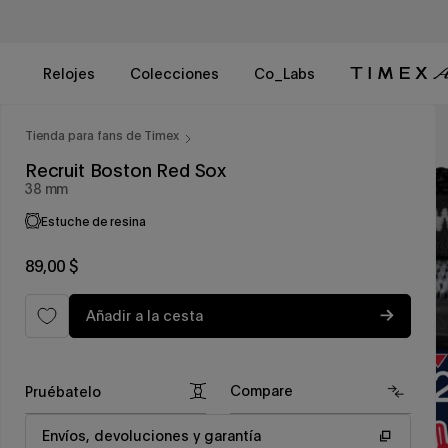
Ir
al
contenido
Relojes
Colecciones
Co_Labs
Tienda para fans de Timex
Recruit Boston Red Sox
38 mm
Estuche de resina
Precio
89,00 $
habitual
Añadir a la cesta
Compare
Pruébatelo
Envíos, devoluciones y garantía