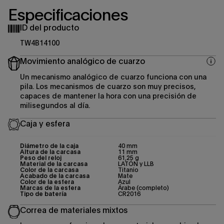
Especificaciones
ID del producto
TW4B14100
Movimiento analógico de cuarzo
Un mecanismo analógico de cuarzo funciona con una
pila. Los mecanismos de cuarzo son muy precisos,
capaces de mantener la hora con una precisión de
milisegundos al día.
Caja y esfera
Diámetro de la caja
40 mm
Altura de la carcasa
11 mm
Peso del reloj
61,25 g
Material de la carcasa
LATÓN y LLB
Color de la carcasa
Titanio
Acabado de la carcasa
Mate
Color de la esfera
Azul
Marcas de la esfera
Árabe (completo)
Tipo de batería
CR2016
Correa de materiales mixtos