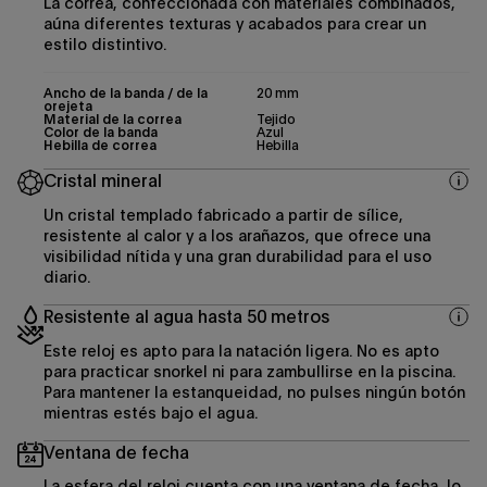
La correa, confeccionada con materiales combinados,
aúna diferentes texturas y acabados para crear un
estilo distintivo.
Ancho de la banda / de la
20 mm
orejeta
Material de la correa
Tejido
Color de la banda
Azul
Hebilla de correa
Hebilla
Cristal mineral
Un cristal templado fabricado a partir de sílice,
resistente al calor y a los arañazos, que ofrece una
visibilidad nítida y una gran durabilidad para el uso
diario.
Resistente al agua hasta 50 metros
Este reloj es apto para la natación ligera. No es apto
para practicar snorkel ni para zambullirse en la piscina.
Para mantener la estanqueidad, no pulses ningún botón
mientras estés bajo el agua.
Ventana de fecha
La esfera del reloj cuenta con una ventana de fecha, lo