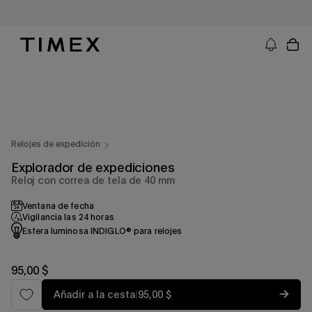
Ir
al
contenido
Timex EE. UU. - Relojes, correas y regalos relacionados con los relojes
Relojes de expedición
Explorador de expediciones
Reloj con correa de tela de 40 mm
Ventana de fecha
Vigilancia las 24 horas
Esfera luminosa INDIGLO® para relojes
Precio
95,00 $
habitual
Precio
Añadir a la cesta
|
95,00 $
habitual