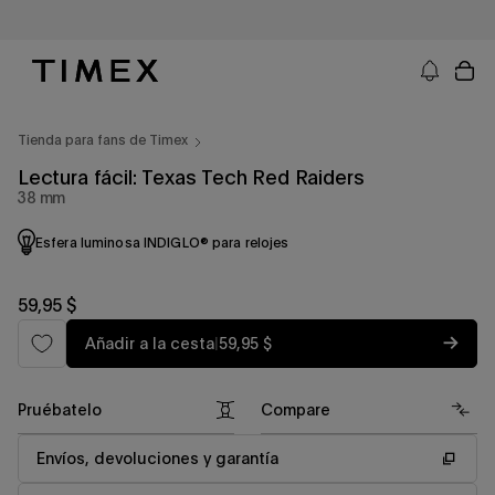
Ir
al
contenido
Timex EE. UU. - Relojes, correas y regalos relacionados con los relojes
Tienda para fans de Timex
Lectura fácil: Texas Tech Red Raiders
38 mm
Esfera luminosa INDIGLO® para relojes
Precio
59,95 $
habitual
Precio
Añadir a la cesta
|
59,95 $
habitual
Pruébatelo
Compare
Envíos, devoluciones y garantía