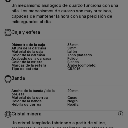
Un mecanismo analógico de cuarzo funciona con una
pila. Los mecanismos de cuarzo son muy precisos,
capaces de mantener la hora con una precisión de
milisegundos al día.
Caja y esfera
Diámetro de la caja
38 mm
Altura de la carcasa
9 mm
Material de la caja
Latón
Color de la carcasa
Tono plateado
Acabado de la carcasa
Pulido
Color de la esfera
Blanco
Marcas de la esfera
Árabe (completo)
Tipo de batería
CR2016
Banda
Ancho de la banda / de la
20 mm
orejeta
Material de la correa
Cuero
Color de la banda
Negro
Hebilla de correa
Hebilla
Cristal mineral
Un cristal templado fabricado a partir de sílice,