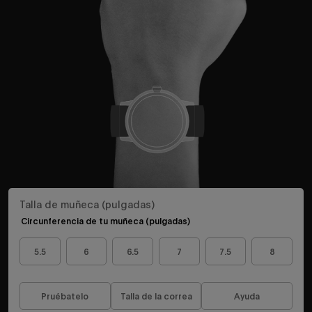
Talla de muñeca (pulgadas)
Circunferencia de tu muñeca (pulgadas)
5.5
6
6.5
7
7.5
8
Pruébatelo
Talla de la correa
Ayuda